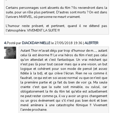
Certains personnages sont absents du film ? Ils reviendront dans la
suite, pour un rôle plus pertinent. D'autres sont morts ? On est dans
l'univers MARVEL, où personne ne meurt vraiment.
L'humour reste présent, et pertinent, quand il ne détend pas
l'atmosphère. VIVEMENT LA SUITE !!!
4.
Posté par
DJACKDAH NIELLE
le 27/05/2018 19:36
|
ALERTER
Autant Thor m'avait déçu par trop d'humour de m...., autant
celui là est énorme !!! Le vrai héros du film n'est pas celui
qu'on attendait et c'est fantastique. Un vrai méchant qui
n'est pas là pour tout casser mais qui a une vision, un but
logique et cohérent pour son mode de pensé (et assez
fidèle à la bd), et qui crève l'écran. Rien ne va comme il
faudrait, ce qui est en soi assez normal vu que ce n'est que
la première partie et ça fait du bien de voir ça. Ma seule
crainte c'est que la suite soit minable, ou culcul, car
obligatoirement la fin du film tel qu'elle est actuellement
ne peut rester comme ça, il va y avoir un gros changement
ou un gros événement qui s'il n'est pas bien écrit et bien
mené amènera à une catastrophe filmique !! Vivement
l'année prochaine.