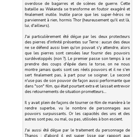
overdose de bagarres et de scènes de guerre. Cette
bataille au Wakanda se transforme en foutoir exagéré et
finalement inutile. Inutile parce que les super-héros ne
parviennent à rien, hormis Thor (heureusement qu'il est là,
lui, d'ailleurs).
J'ai particulièrement été déçue par les deux protecteurs
des pierres d'infinité présentes sur Terre : aucun des deux
ne se défend aussi bien qu'on pouvait s'y attendre, alors
que les pierres sont censées leur fournir des pouvoirs
surdéveloppés (non ?). Le premier passe son temps à se
prendre des coups d'épée dans le torse, on ne nous
montre jamais quels sont ses réels pouvoirs et il ne s'en
sert finalement pas, à part pour se soigner. Le second
n'use pas de son pouvoir de façon aussi performante que
dans "son" film, qui était pourtant extra et laissait entrevoir
des retournements de situation prometteurs...
Il y avait plein de façons de tourner ce film de manière à le
rendre superbe, vu le nombre de personnages aux
pouvoirs surpuissants. Or les capacités des uns et des
autres sont peu, ou mal, ou pas, utilisées à bon escient.
J'ai aussi été déçue par le traitement du personnage de
Thanos : d'abord il est super lisse par rapport aux