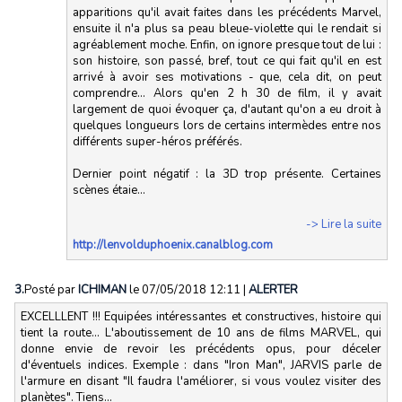
apparitions qu'il avait faites dans les précédents Marvel,
ensuite il n'a plus sa peau bleue-violette qui le rendait si
agréablement moche. Enfin, on ignore presque tout de lui :
son histoire, son passé, bref, tout ce qui fait qu'il en est
arrivé à avoir ses motivations - que, cela dit, on peut
comprendre... Alors qu'en 2 h 30 de film, il y avait
largement de quoi évoquer ça, d'autant qu'on a eu droit à
quelques longueurs lors de certains intermèdes entre nos
différents super-héros préférés.
Dernier point négatif : la 3D trop présente. Certaines
scènes étaie...
-> Lire la suite
http://lenvolduphoenix.canalblog.com
3.
Posté par
ICHIMAN
le 07/05/2018 12:11
|
ALERTER
EXCELLLENT !!! Equipées intéressantes et constructives, histoire qui
tient la route... L'aboutissement de 10 ans de films MARVEL, qui
donne envie de revoir les précédents opus, pour déceler
d'éventuels indices. Exemple : dans "Iron Man", JARVIS parle de
l'armure en disant "Il faudra l'améliorer, si vous voulez visiter des
planètes". Tiens...