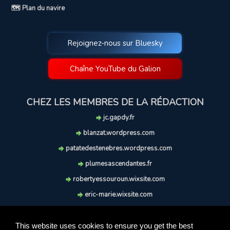
🗺️ Plan du navire
Rejoignez-nous sur Bluesky
Chaîne YouTube du Galion
CHEZ LES MEMBRES DE LA RÉDACTION
jc.gapdy.fr
blanzat.wordpress.com
patatedestenebres.wordpress.com
plumesascendantes.fr
robertyessouroun.wixsite.com
eric-marie.wixsite.com
lechiencritique.blogspot.com
soufflereve.blogspot.com
This website uses cookies to ensure you get the best