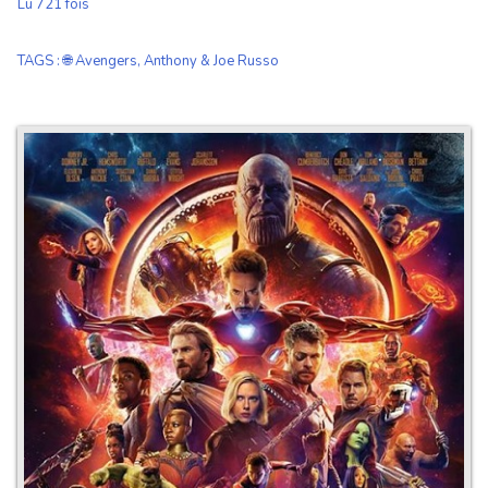
Lu 721 fois
TAGS
:
🌐 Avengers
,
Anthony & Joe Russo