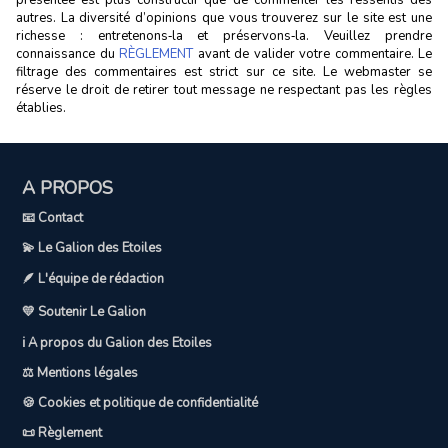
présentée est plus constructif que de commenter les ressentis des
autres. La diversité d’opinions que vous trouverez sur le site est une
richesse : entretenons‑la et préservons‑la. Veuillez prendre
connaissance du
RÈGLEMENT
avant de valider votre commentaire. Le
filtrage des commentaires est strict sur ce site. Le webmaster se
réserve le droit de retirer tout message ne respectant pas les règles
établies.
A PROPOS
📧 Contact
💫 Le Galion des Etoiles
🪶 L'équipe de rédaction
💛 Soutenir Le Galion
ℹ️ A propos du Galion des Etoiles
⚖️ Mentions légales
🍪 Cookies et politique de confidentialité
📜 Règlement