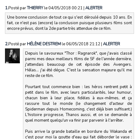
1.
Posté par
THIERRY
le 04/05/2018 00:21
|
ALERTER
Une bonne conclusion de tout ce qui s'est déroulé depuis 10 ans. En
fait, ce n'est pas (encore) la conclusion puisque plusieurs films sont
encore prévus, dont la 2de partie très attendue de ce film.
2.
Posté par
HÉLÈNE DESTREM
le 06/05/2018 21:12
|
ALERTER
Depuis le savoureux "Thor : Ragnarok", que j'avais classé
parmi mes deux meilleurs films de SF de l'année dernière,
j'attendais beaucoup de cet épisode des Avengers.
Hélas... j'ai été déçue. C'est la sensation majeure qu'il me
reste de ce film.
Pourtant tout commence bien : les héros rentrent petit à
petit dans le film, avec leurs particularités, leur humour,
chacun bien à leur place, fidèles à eux-mêmes, et ça
rassure tout le monde (le changement d'acteur de
Spiderman depuis Homecoming, c'est déjà bien suffisant.)
L'histoire progresse, Thanos aussi, et on se demande à
quel moment quelqu'un va finir par parvenir à l'arrêter.
Puis arrive la grande bataille en bordure du Wakanda et
c'est pour moi la goutte d'eau qui fait déborder le vase :