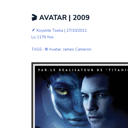
🎬 AVATAR | 2009
🪶
Koyolite Tseila
| 27/10/2011
Lu 1176 fois
TAGS
:
🌐 Avatar
,
James Cameron