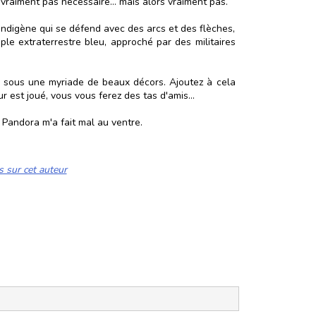
it vraiment pas nécessaire… mais alors vraiment pas.
indigène qui se défend avec des arcs et des flèches,
le extraterrestre bleu, approché par des militaires
e) sous une myriade de beaux décors. Ajoutez à cela
r est joué, vous vous ferez des tas d'amis...
e Pandora m'a fait mal au ventre.
s sur cet auteur