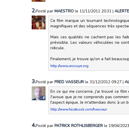
2.
Posté par
MAESTRO
le 11/11/2011 20:31
|
ALERT
Ce film marque un tournant technologique. I
magnifiques et des séquences très spectac
Mais ces qualités ne cachent pas les faib
prévisible. Les valeurs véhiculées ne so
ridicule.
Finalement, je trouve qu'on a fait beaucou
http://www.arsouye.org
3.
Posté par
FRED VASSEUR
le 31/12/2012 09:27
|
A
En ce qui me concerne, j'ai trouvé ce film
J'avoue que je ne comprends pas comment qu
l'aspect épique. Je m'attendais donc à un bo
http://www.facebook.com/fvasseur
4.
Posté par
PATRICK ROTHLISBERGER
le 19/04/202