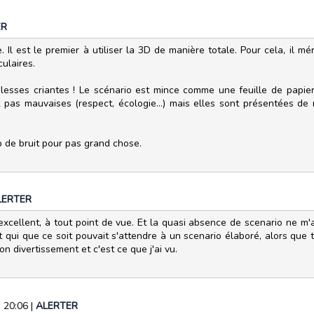
ER
l est le premier à utiliser la 3D de manière totale. Pour cela, il mér
ulaires.
lesses criantes ! Le scénario est mince comme une feuille de papier 
nt pas mauvaises (respect, écologie...) mais elles sont présentées 
p de bruit pour pas grand chose.
LERTER
 excellent, à tout point de vue. Et la quasi absence de scenario ne m'
i que ce soit pouvait s'attendre à un scenario élaboré, alors que tou
n divertissement et c'est ce que j'ai vu.
3 20:06
|
ALERTER