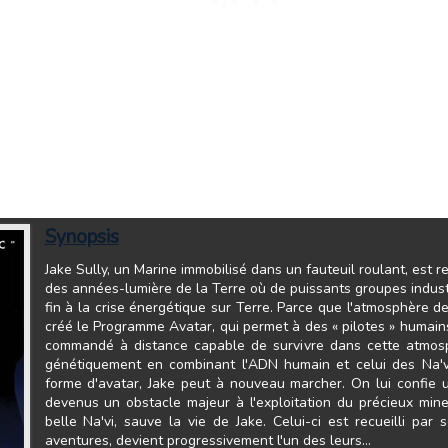
Synopsis
Jake Sully, un Marine immobilisé dans un fauteuil roulant, est 
des années-lumière de la Terre où de puissants groupes industr
fin à la crise énergétique sur Terre. Parce que l'atmosphère d
créé le Programme Avatar, qui permet à des « pilotes » humains 
commandé à distance capable de survivre dans cette atmosp
génétiquement en combinant l'ADN humain et celui des Na'v
forme d'avatar, Jake peut à nouveau marcher. On lui confie un
devenus un obstacle majeur à l'exploitation du précieux miner
belle Na'vi, sauve la vie de Jake. Celui-ci est recueilli pa
aventures, devient progressivement l'un des leurs...