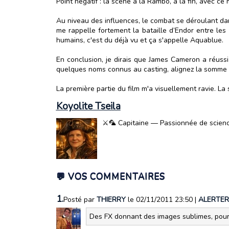
Point négatif : la scène à la Rambo, à la fin, avec ce
Au niveau des influences, le combat se déroulant dan
me rappelle fortement la bataille d’Endor entre les
humains, c'est du déjà vu et ça s'appelle Aquablue.
En conclusion, je dirais que James Cameron a réussi
quelques noms connus au casting, alignez la somme de 2
La première partie du film m'a visuellement ravie. La
Koyolite Tseila
⚔️🦜 Capitaine — Passionnée de science-
💬 VOS COMMENTAIRES
1.
Posté par
THIERRY
le 02/11/2011 23:50
|
ALERTER
Des FX donnant des images sublimes, pour c