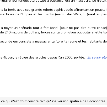
 militaire fou-furieux stéréotypé à outrance, est un massacre. Ce n’éta
s la forêt, avec ces grands robots sophistiqués affrontant un peuple 
 machines de l’Empire et les Ewoks (merci Star Wars) ! Quant au peup
 a noyer un scénario tout à fait banal (pour ne pas dire autre chos
40 millions de dollars, forcez sur la promotion publicitaire, et le tou
 seconde qui consiste à massacrer la flore, la faune et les habitants d
fiction, je rédige des articles depuis l'an 2000, portée...
En savoir plu
e qui n'est, tout compte fait, qu'une version spatiale de Pocahontas.