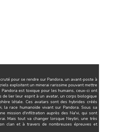
recruté pour se rendre sur Pandora, un avant-poste à
iels exploitent un minerai rarissime pouvant mettre
e Pandora est toxique pour les humains, ceux-ci ont
de lier leur esprit à un avatar, un corps biologique
hère létale. Ces avatars sont des hybrides créés
i, la race humanoïde vivant sur Pandora. Sous sa
e mission d'infiltration auprès des Na'vi, qui sont
ai. Mais tout va changer lorsque Neytiri, une très
r son clan et à travers de nombreuses épreuves et