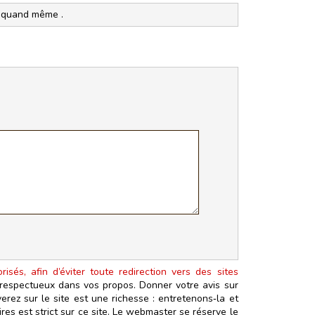
he quand même .
isés, afin d’éviter toute redirection vers des sites
t respectueux dans vos propos. Donner votre avis sur
erez sur le site est une richesse : entretenons‑la et
es est strict sur ce site. Le webmaster se réserve le