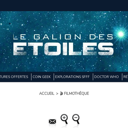
TURES OFFERTES
COIN GEEK
EXPLORATIONS SFFF
DOCTOR WHO
RÉ
ACCUEIL
>
🎬 FILMOTHÈQUE