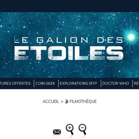
TURES OFFERTES
COIN GEEK
EXPLORATIONS SFFF
DOCTOR WHO
RÉ
ACCUEIL
>
🎬 FILMOTHÈQUE