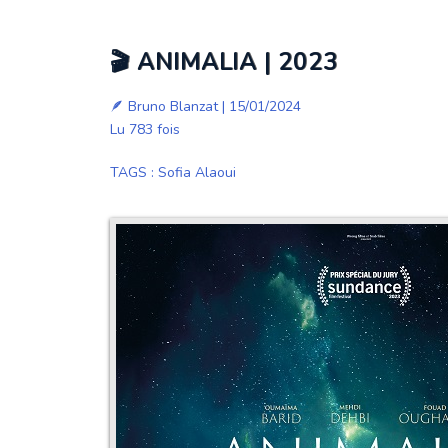
🎬 ANIMALIA | 2023
🪶
Bruno Blanzat
| 15/01/2024
Lu 783 fois
TAGS
:
Sofia Alaoui