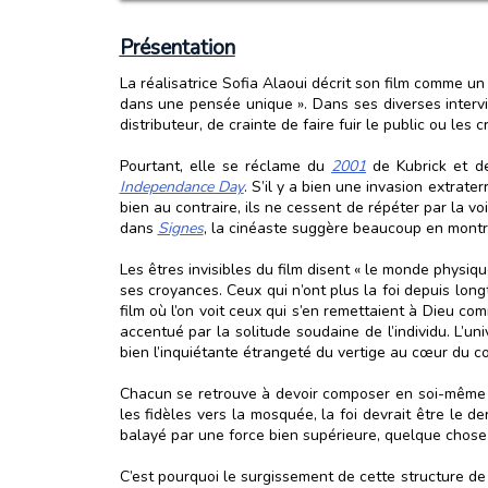
Présentation
La réalisatrice Sofia Alaoui décrit son film comme u
dans une pensée unique ». Dans ses diverses intervi
distributeur, de crainte de faire fuir le public ou les 
Pourtant, elle se réclame du
2001
de Kubrick et de
Independance Day
. S’il y a bien une invasion extrate
bien au contraire, ils ne cessent de répéter par la v
dans
Signes
, la cinéaste suggère beaucoup en montr
Les êtres invisibles du film disent « le monde physi
ses croyances. Ceux qui n’ont plus la foi depuis lon
film où l’on voit ceux qui s’en remettaient à Dieu c
accentué par la solitude soudaine de l’individu. L’
bien l’inquiétante étrangeté du vertige au cœur du c
Chacun se retrouve à devoir composer en soi-même a
les fidèles vers la mosquée, la foi devrait être le
balayé par une force bien supérieure, quelque chose 
C’est pourquoi le surgissement de cette structure d