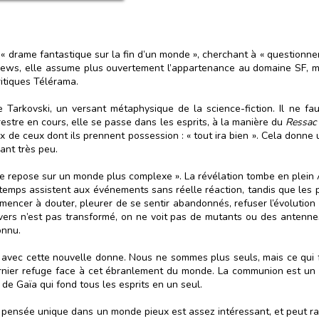
n « drame fantastique sur la fin d’un monde », cherchant à « questionn
ews, elle assume plus ouvertement l’appartenance au domaine SF, même
critiques Télérama.
 Tarkovski, un versant métaphysique de la science-fiction. Il ne f
rrestre en cours, elle se passe dans les esprits, à la manière du
Ressac 
oix de ceux dont ils prennent possession : « tout ira bien ». Cela don
ant très peu.
que repose sur un monde plus complexe ». La révélation tombe en plein 
gtemps assistent aux événements sans réelle réaction, tandis que les 
ommencer à douter, pleurer de se sentir abandonnés, refuser l’évolutio
univers n’est pas transformé, on ne voit pas de mutants ou des antenn
onnu.
vec cette nouvelle donne. Nous ne sommes plus seuls, mais ce qui fa
 dernier refuge face à cet ébranlement du monde. La communion est un
de Gaïa qui fond tous les esprits en un seul.
e pensée unique dans un monde pieux est assez intéressant, et peut ra