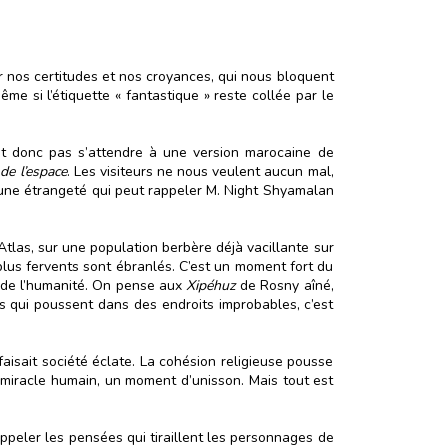
er nos certitudes et nos croyances, qui nous bloquent
 si l’étiquette « fantastique » reste collée par le
aut donc pas s’attendre à une version marocaine de
de l’espace
. Les visiteurs ne nous veulent aucun mal,
ne une étrangeté qui peut rappeler M. Night Shyamalan
Atlas, sur une population berbère déjà vacillante sur
plus fervents sont ébranlés. C’est un moment fort du
n de l’humanité. On pense aux
Xipéhuz
de Rosny aîné,
es qui poussent dans des endroits improbables, c’est
isait société éclate. La cohésion religieuse pousse
 miracle humain, un moment d’unisson. Mais tout est
ppeler les pensées qui tiraillent les personnages de