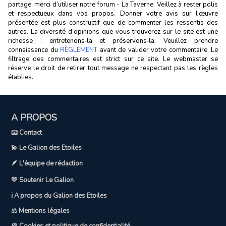
partage, merci d’utiliser notre forum - La Taverne. Veillez à rester polis
et respectueux dans vos propos. Donner votre avis sur l’œuvre
présentée est plus constructif que de commenter les ressentis des
autres. La diversité d’opinions que vous trouverez sur le site est une
richesse : entretenons‑la et préservons‑la. Veuillez prendre
connaissance du
RÈGLEMENT
avant de valider votre commentaire. Le
filtrage des commentaires est strict sur ce site. Le webmaster se
réserve le droit de retirer tout message ne respectant pas les règles
établies.
A PROPOS
📧 Contact
💫 Le Galion des Etoiles
🪶 L'équipe de rédaction
💛 Soutenir Le Galion
ℹ️ A propos du Galion des Etoiles
⚖️ Mentions légales