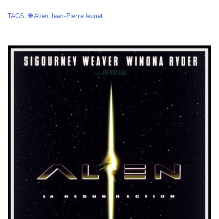
TAGS
:
🌐 Alien
,
Jean-Pierre Jeunet