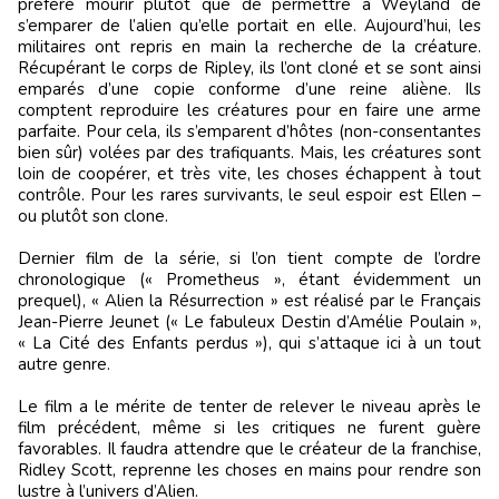
préféré mourir plutôt que de permettre à Weyland de
s’emparer de l’alien qu’elle portait en elle. Aujourd’hui, les
militaires ont repris en main la recherche de la créature.
Récupérant le corps de Ripley, ils l’ont cloné et se sont ainsi
emparés d’une copie conforme d’une reine aliène. Ils
comptent reproduire les créatures pour en faire une arme
parfaite. Pour cela, ils s’emparent d’hôtes (non-consentantes
bien sûr) volées par des trafiquants. Mais, les créatures sont
loin de coopérer, et très vite, les choses échappent à tout
contrôle. Pour les rares survivants, le seul espoir est Ellen –
ou plutôt son clone.
Dernier film de la série, si l’on tient compte de l’ordre
chronologique (« Prometheus », étant évidemment un
prequel), « Alien la Résurrection » est réalisé par le Français
Jean-Pierre Jeunet (« Le fabuleux Destin d’Amélie Poulain »,
« La Cité des Enfants perdus »), qui s’attaque ici à un tout
autre genre.
Le film a le mérite de tenter de relever le niveau après le
film précédent, même si les critiques ne furent guère
favorables. Il faudra attendre que le créateur de la franchise,
Ridley Scott, reprenne les choses en mains pour rendre son
lustre à l’univers d’Alien.