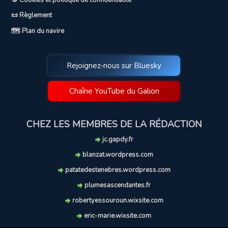
🍪 Cookies et politique de confidentialité
📜 Règlement
🗺️ Plan du navire
Rejoignez-nous sur Bluesky
Chaîne YouTube du Galion
CHEZ LES MEMBRES DE LA RÉDACTION
jc.gapdy.fr
blanzat.wordpress.com
patatedestenebres.wordpress.com
plumesascendantes.fr
robertyessouroun.wixsite.com
eric-marie.wixsite.com