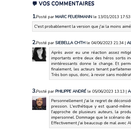
💬 VOS COMMENTAIRES
1.
Posté par
MARC FEUERMANN
le 13/01/2013 17:5
C'est probablement la version que j'ai la moins aim
2.
Posté par
SIEBELLA CHTH
le 04/06/2023 21:34
|
A
Après avoir eu une réaction assez mitigé
importants entre deux des héros sortis i
inintéressants donne le change. Et permet
finalement, les acteurs tenant parfaitemen
Très bon opus, donc, à revoir sans modérat
3.
Posté par
PHILIPPE ANDRÉ
le 05/06/2023 13:13
|
A
Personnellement j'ai le regret de déconsid
pression. L'esthétique y est quand-même 
l'approche de plusieurs auteurs, la prod
impersonnel. Dommage que le scénario de 
Effectivement j'ai beaucoup de mal avec Al