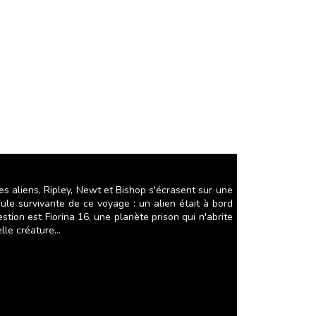
es aliens, Ripley, Newt et Bishop s'écrasent sur une
eule survivante de ce voyage : un alien était à bord
tion est Fiorina 16, une planète prison qui n'abrite
le créature...