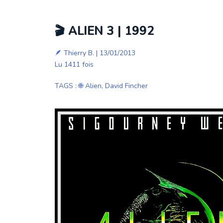
🎬 ALIEN 3 | 1992
🪶
Thierry B.
| 13/01/2013
Lu 1411 fois
TAGS
:
🌐 Alien
,
David Fincher