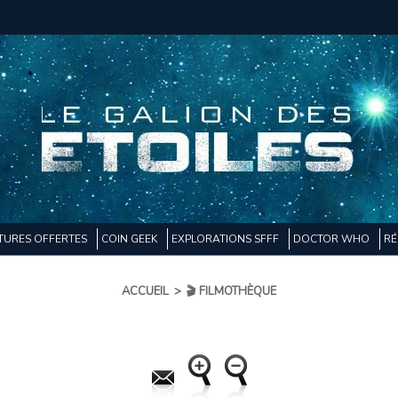
TURES OFFERTES
COIN GEEK
EXPLORATIONS SFFF
DOCTOR WHO
RÉ
ACCUEIL
>
🎬 FILMOTHÈQUE