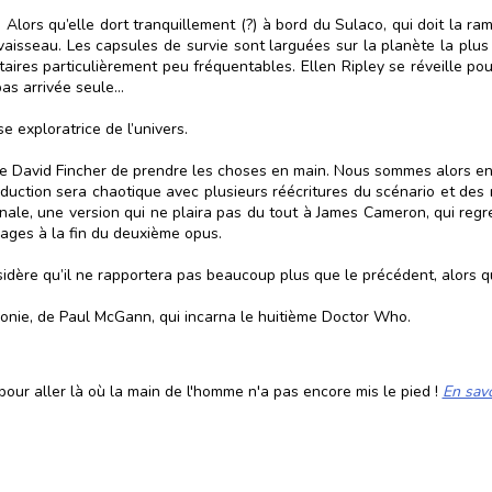
Alors qu’elle dort tranquillement (?) à bord du Sulaco, qui doit la ram
vaisseau. Les capsules de survie sont larguées sur la planète la plus 
aires particulièrement peu fréquentables. Ellen Ripley se réveille po
pas arrivée seule…
exploratrice de l’univers.
de David Fincher de prendre les choses en main. Nous sommes alors en 
duction sera chaotique avec plusieurs réécritures du scénario et des 
inale, une version qui ne plaira pas du tout à James Cameron, qui regr
nnages à la fin du deuxième opus.
idère qu’il ne rapportera pas beaucoup plus que le précédent, alors qu’i
olonie, de Paul McGann, qui incarna le huitième Doctor Who.
our aller là où la main de l'homme n'a pas encore mis le pied !
En savo