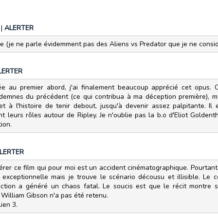
3
|
ALERTER
ée (je ne parle évidemment pas des Aliens vs Predator que je ne consid
LERTER
e au premier abord, j'ai finalement beaucoup apprécié cet opus. Cert
ndemnes du précédent (ce qui contribua à ma déception première), m
 à l'histoire de tenir debout, jusqu'à devenir assez palpitante. Il
t leurs rôles autour de Ripley. Je n'oublie pas la b.o d'Eliot Golden
ion.
LERTER
érer ce film qui pour moi est un accident cinématographique. Pourtant 
exceptionnelle mais je trouve le scénario décousu et illisible. Le
uction a généré un chaos fatal. Le soucis est que le récit montre 
William Gibson n'a pas été retenu.
ien 3.