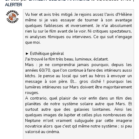
ALERTER
Vu hier et avis très mitigé. Je rejoins assez l'avis d'Hélène
même si je vais essayer de tourner à son avantage
quelques faiblesses et inversement. Je n'ai absolument
rien lu sur le film avant de le voir. Ni critiques spectateurs,
ni analyses filmiques ou interviews. Ce qui suit n'engage
que moi.
► Esthétique général
J'ai trouvé le film très beau, lumineux, éclatant.
Mais : je ne comprendrai jamais pourquoi, depuis les
années 60/70, que l'on continue à faire des intérieurs aussi
kitchs. Je pense au local qui sert au héros à envoyer un
message à son père. Et... gros cliché ! pourquoi les
lumières intérieures sur Mars doivent être majoritairement
rouges.
A contrario, quel plaisir de voir enfin dans un film des
planètes de notre système solaire autre que Mars. Et
surtout autre que des galaxies lointaines. Ainsi les
quelques images de Jupiter et celles plus nombreuses de
Neptune m'ont vraiment subjuguée par cette imagerie
novatrice alors que c'est qd même notre système ; si peu
valorisé au cinéma.