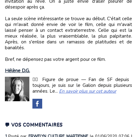
invitation au rêve. On a juste envie d'aller pleurer de
désespoir après ça.
La seule scène intéressante se trouve au début. C'était celle
qui m'avait donné envie de voir le film, celle qui m'avait
laissé penser à un contact extraterrestre. Celle qui est la
mieux réalisée, la plus vraisemblable, la plus palpitante.
Après, on s'enlise dans un ramassis de platitudes et de
banalités.
Bref, ne dépensez pas votre argent pour ce film.
Hélène D.G.
🧜‍♀️ Figure de proue — Fan de SF depuis
toujours, je suis sur le Galion depuis plusieurs
années. Le...
En savoir plus sur cet auteur
💬 VOS COMMENTAIRES
1.
Posté par
ERWELYN CULTURE MARTIENNE
le 01/06/2020 07:06
|