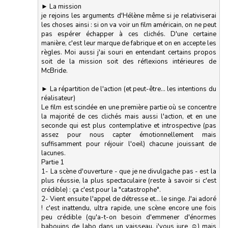
► La mission
je rejoins les arguments d'Hélène même si je relativiserai
les choses ainsi : si on va voir un film américain, on ne peut
pas espérer échapper à ces clichés. D'une certaine
manière, c'est leur marque de fabrique et on en accepte les
règles. Moi aussi j'ai souri en entendant certains propos
soit de la mission soit des réflexions intérieures de
McBride.
► La répartition de l'action (et peut-être... les intentions du
réalisateur)
Le film est scindée en une première partie où se concentre
la majorité de ces clichés mais aussi l'action, et en une
seconde qui est plus contemplative et introspective (pas
assez pour nous capter émotionnellement mais
suffisamment pour réjouir l'oeil) chacune jouissant de
lacunes.
Partie 1
1- La scène d'ouverture - que je ne divulgache pas - est la
plus réussie, la plus spectaculaire (reste à savoir si c'est
crédible) : ça c'est pour la "catastrophe".
2- Vient ensuite l'appel de détresse et... le singe. J'ai adoré
! c'est inattendu, ultra rapide, une scène encore une fois
peu crédible (qu'a-t-on besoin d'emmener d'énormes
babouins de labo dans un vaisseau, j'vous jure ☺) mais