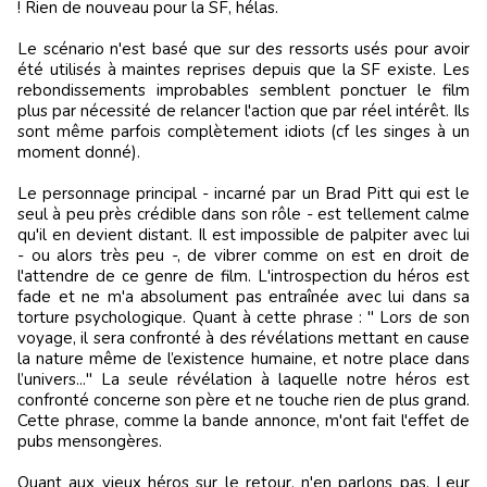
! Rien de nouveau pour la SF, hélas.
Le scénario n'est basé que sur des ressorts usés pour avoir
été utilisés à maintes reprises depuis que la SF existe. Les
rebondissements improbables semblent ponctuer le film
plus par nécessité de relancer l'action que par réel intérêt. Ils
sont même parfois complètement idiots (cf les singes à un
moment donné).
Le personnage principal - incarné par un Brad Pitt qui est le
seul à peu près crédible dans son rôle - est tellement calme
qu'il en devient distant. Il est impossible de palpiter avec lui
- ou alors très peu -, de vibrer comme on est en droit de
l'attendre de ce genre de film. L'introspection du héros est
fade et ne m'a absolument pas entraînée avec lui dans sa
torture psychologique. Quant à cette phrase : " Lors de son
voyage, il sera confronté à des révélations mettant en cause
la nature même de l’existence humaine, et notre place dans
l’univers..." La seule révélation à laquelle notre héros est
confronté concerne son père et ne touche rien de plus grand.
Cette phrase, comme la bande annonce, m'ont fait l'effet de
pubs mensongères.
Quant aux vieux héros sur le retour, n'en parlons pas. Leur