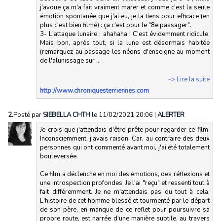
j'avoue ça m'a fait vraiment marer et comme c'est la seule
émotion spontanée que j'ai eu, je la tiens pour efficace (en
plus c'est bien filmé) : ça c'est pour le "8e passager".
3- L'attaque lunaire : ahahaha ! C'est évidemment ridicule.
Mais bon, après tout, si la lune est désormais habitée
(remarquez au passage les néons d'enseigne au moment
de l'alunissage sur ...
-> Lire la suite
http://www.chroniquesterriennes.com
2.
Posté par
SIEBELLA CHTH
le 11/02/2021 20:06
|
ALERTER
Je crois que j'attendais d'être prête pour regarder ce film.
Inconsciemment, j'avais raison. Car, au contraire des deux
personnes qui ont commenté avant moi, j'ai été totalement
bouleversée.
Ce film a déclenché en moi des émotions, des réflexions et
une introspection profondes. Je l'ai "reçu" et ressenti tout à
fait différemment. Je ne m'attendais pas du tout à cela.
L'histoire de cet homme blessé et tourmenté par le départ
de son père, en manque de ce reflet pour poursuivre sa
propre route, est narrée d'une manière subtile, au travers