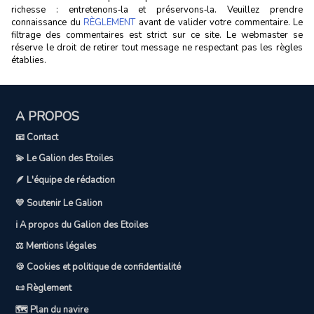
richesse : entretenons‑la et préservons‑la. Veuillez prendre
connaissance du
RÈGLEMENT
avant de valider votre commentaire. Le
filtrage des commentaires est strict sur ce site. Le webmaster se
réserve le droit de retirer tout message ne respectant pas les règles
établies.
A PROPOS
📧 Contact
💫 Le Galion des Etoiles
🪶 L'équipe de rédaction
💛 Soutenir Le Galion
ℹ️ A propos du Galion des Etoiles
⚖️ Mentions légales
🍪 Cookies et politique de confidentialité
📜 Règlement
🗺️ Plan du navire