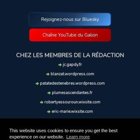
Rejoignez-nous sur Bluesky
Chaîne YouTube du Galion
CHEZ LES MEMBRES DE LA RÉDACTION
jc.gapdy.fr
blanzat.wordpress.com
patatedestenebres.wordpress.com
plumesascendantes.fr
robertyessouroun.wixsite.com
eric-marie.wixsite.com
lechiencritique.blogspot.com
soufflereve.blogspot.com
This website uses cookies to ensure you get the best
experience on our website.
Learn more