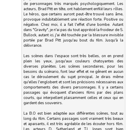
de personnages très marqués psychologiquement. Les
acteurs, Brad Pitt en tête, ont habilement enfilé leurs rôles.
Le héros, que certains auront peut-être trouvé sans âme,
provoque indubitablement une réaction forte. Positive ou
négative. Chez moi, il a fait l'effet d'une bombe. Autant
dans "Gravity", je n'ai pas du tout apprécié la froideur de S.
Bullock, autant ici, j'ai été touchée par la blessure invisible
portée par Brad Pitt jusqu'au bout du film. Jusqu'à la
délivrance.
Les scènes dans l'espace sont très belles, on en prend
plein les yeux, jusqu'aux couleurs chatoyantes des
diverses planètes. Les scènes secondaires, pour les
besoins du scénario, font leur effet et ne gênent en aucun
cas le déroulement du sujet principal. Je dirais même
qu'elles l'englobent et sont les précisions nécessaires aux
comportements des divers personnages. Il y a certains
passages qui évoquent d'anciens films par des plans
courts, qui interpellent plaisamment celles et ceux qui en
gardent des souvenirs.
La B.O est bien adaptée aux différentes scènes, tout au
long du film. Certains passages sont vraiment très beaux
et apaisants, il est très agréable de les écouter hors film.
Les acteurs D. Sutherland et T.L Jones sont bien