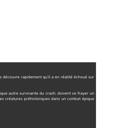
ls découvre rapidement qu’il a en réalité échoué sur
ique autre survivante du crash, doivent se frayer un
es créatures préhistoriques dans un combat épique