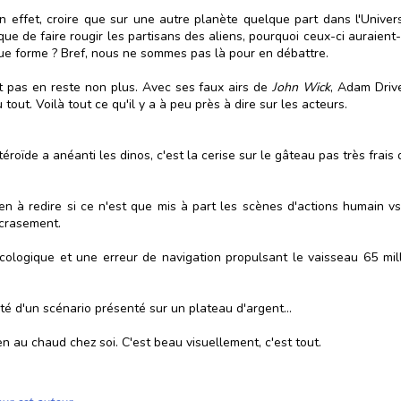
 effet, croire que sur une autre planète quelque part dans l'Univer
ue de faire rougir les partisans des aliens, pourquoi ceux-ci auraient
 due forme ? Bref, nous ne sommes pas là pour en débattre.
est pas en reste non plus. Avec ses faux airs de
John Wick
, Adam Drive
out. Voilà tout ce qu'il y a à peu près à dire sur les acteurs.
roïde a anéanti les dinos, c'est la cerise sur le gâteau pas très frais
n à redire si ce n'est que mis à part les scènes d'actions humain vs
écrasement.
écologique et une erreur de navigation propulsant le vaisseau 65 mil
té d'un scénario présenté sur un plateau d'argent...
en au chaud chez soi. C'est beau visuellement, c'est tout.