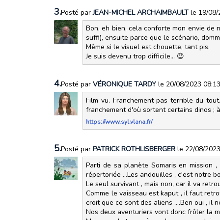
3.
Posté par
JEAN-MICHEL ARCHAIMBAULT
le 19/08
Bon, eh bien, cela conforte mon envie de n
suffi), ensuite parce que le scénario, domm
Même si le visuel est chouette, tant pis.
Je suis devenu trop difficile... 😉
4.
Posté par
VÉRONIQUE TARDY
le 20/08/2023 08:1
Film vu. Franchement pas terrible du tout
franchement d'où sortent certains dinos ; à
https://www.syl.vlana.fr/
5.
Posté par
PATRICK ROTHLISBERGER
le 22/08/202
Parti de sa planète Somaris en mission 
répertoriée ...Les andouilles , c'est notre b
Le seul survivant , mais non, car il va re
Comme le vaisseau est kaput , il faut retrou
croit que ce sont des aliens ....Ben oui , il 
Nos deux aventuriers vont donc frôler la mo