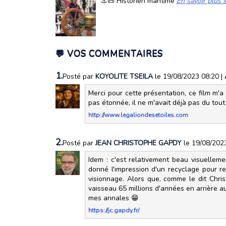
⚓📜 Historien maritime
En savoir plus s
💬 VOS COMMENTAIRES
1.
Posté par
KOYOLITE TSEILA
le 19/08/2023 08:20
|
Merci pour cette présentation, ce film m'a 
pas étonnée, il ne m'avait déjà pas du to
http://www.legaliondesetoiles.com
2.
Posté par
JEAN CHRISTOPHE GAPDY
le 19/08/202
Idem : c'est relativement beau visuellemen
donné l'impression d'un recyclage pour r
visionnage. Alors que, comme le dit Christ
vaisseau 65 millions d'années en arrière a
mes annales 😁
https://jc.gapdy.fr/