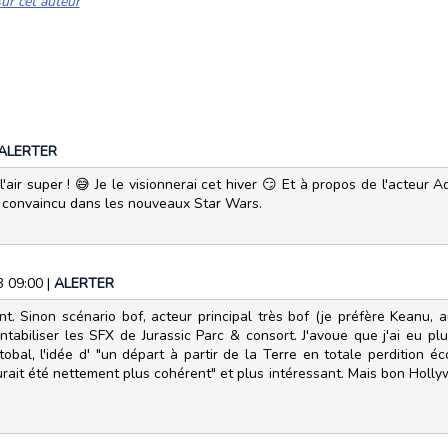
ur cet auteur
ALERTER
l'air super ! 😅 Je le visionnerai cet hiver 😏 Et à propos de l'acteur
ut convaincu dans les nouveaux Star Wars.
3 09:00
|
ALERTER
t. Sinon scénario bof, acteur principal très bof (je préfère Keanu, a
entabiliser les SFX de Jurassic Parc & consort. J'avoue que j'ai eu 
obal, l'idée d' "un départ à partir de la Terre en totale perdition é
urait été nettement plus cohérent" et plus intéressant. Mais bon Holly