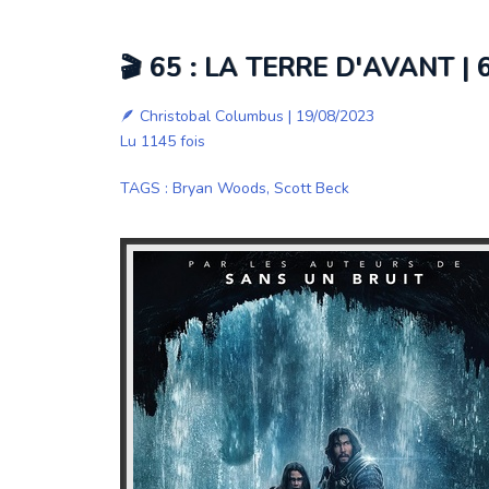
🎬 65 : LA TERRE D'AVANT | 
🪶
Christobal Columbus
| 19/08/2023
Lu 1145 fois
TAGS
:
Bryan Woods
,
Scott Beck