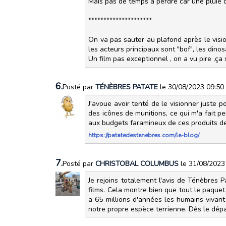
Mais pas de temps à perdre car une pluie d
*********************
On va pas sauter au plafond après le visio
les acteurs principaux sont "bof", les dinos
Un film pas exceptionnel , on a vu pire ,ça
6.
Posté par
TÉNÈBRES PATATE
le 30/08/2023 09:50
J'avoue avoir tenté de le visionner juste 
des icônes de munitions, ce qui m'a fait p
aux budgets faramineux de ces produits 
https://patatedestenebres.com/le-blog/
7.
Posté par
CHRISTOBAL COLUMBUS
le 31/08/2023
Je rejoins totalement l'avis de Ténèbres P
films. Cela montre bien que tout le paquet e
a 65 millions d'années les humains vivant
notre propre espèce terrienne. Dès le dépa