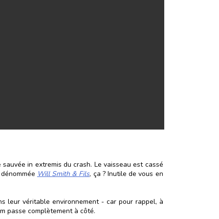
le sauvée in extremis du crash. Le vaisseau est cassé
ise dénommée
Will Smith & Fils
, ça ? Inutile de vous en
ans leur véritable environnement - car pour rappel, à
film passe complètement à côté.