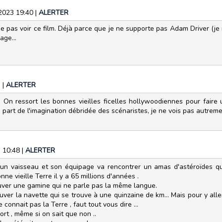
/2023 19:40
|
ALERTER
e pas voir ce film. Déjà parce que je ne supporte pas Adam Driver (je 
age...
3
|
ALERTER
. On ressort les bonnes vieilles ficelles hollywoodiennes pour faire
 part de l'imagination débridée des scénaristes, je ne vois pas autreme
3 10:48
|
ALERTER
, un vaisseau et son équipage va rencontrer un amas d'astéroïdes q
onne vieille Terre il y a 65 millions d'années .
trouver une gamine qui ne parle pas la même langue.
ver la navette qui se trouve à une quinzaine de km... Mais pour y aller ,
ne connait pas la Terre , faut tout vous dire ...
rt , même si on sait que non ..