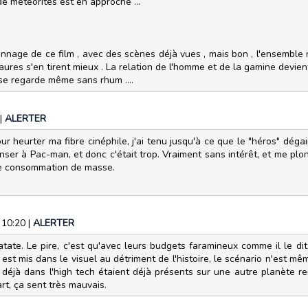
e météorites est en approche ...
nnage de ce film , avec des scènes déjà vues , mais bon , l'ensemble n
aures s'en tirent mieux . La relation de l'homme et de la gamine devient 
 se regarde même sans rhum ....
|
ALERTER
pour heurter ma fibre cinéphile, j'ai tenu jusqu'à ce que le "héros" d
enser à Pac-man, et donc c'était trop. Vraiment sans intérêt, et me p
de consommation de masse.
 10:20
|
ALERTER
atate. Le pire, c'est qu'avec leurs budgets faramineux comme il le di
st mis dans le visuel au détriment de l'histoire, le scénario n'est même
 déjà dans l'high tech étaient déjà présents sur une autre planète 
rt, ça sent très mauvais.