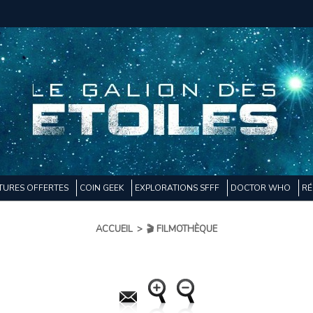
TURES OFFERTES
COIN GEEK
EXPLORATIONS SFFF
DOCTOR WHO
RÉ
ACCUEIL
>
🎬 FILMOTHÈQUE