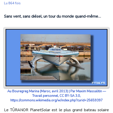
Lu 864 fois
Sans vent, sans diésel, un tour du monde quand-même…
Au Bouregreg Marina (Maroc, avril 2013) | Par Maxim Massalitin —
Travail personnel, CC BY-SA 3.0,
https://commons.wikimedia.org/w/index.php?curid=25659397
Le TÛRANOR PlanetSolar est le plus grand bateau solaire