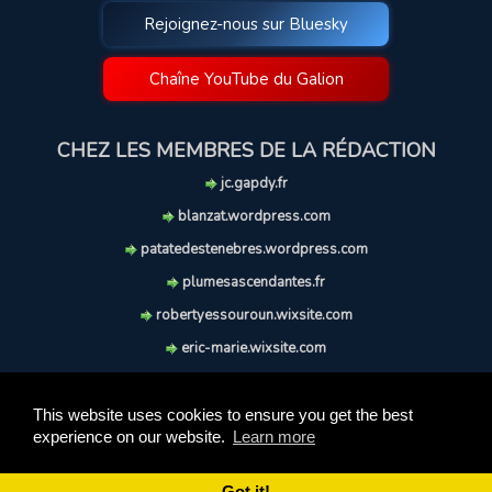
Rejoignez-nous sur Bluesky
Chaîne YouTube du Galion
CHEZ LES MEMBRES DE LA RÉDACTION
jc.gapdy.fr
blanzat.wordpress.com
patatedestenebres.wordpress.com
plumesascendantes.fr
robertyessouroun.wixsite.com
eric-marie.wixsite.com
lechiencritique.blogspot.com
soufflereve.blogspot.com
This website uses cookies to ensure you get the best
experience on our website.
Learn more
© 2009-2026 Le Galion des Etoiles. Tous droits réservés.
Ce site est réalisé et maintenu avec coeur et passion.
Got it!