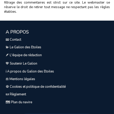
filtrage des commentaires est strict sur ce site. Le webmaster se
réserve le droit de retirer tout message ne respectant pas les règles
établies.
A PROPOS
📧 Contact
💫 Le Galion des Etoiles
🪶 L'équipe de rédaction
💛 Soutenir Le Galion
ℹ️ A propos du Galion des Etoiles
⚖️ Mentions légales
🍪 Cookies et politique de confidentialité
📜 Règlement
🗺️ Plan du navire