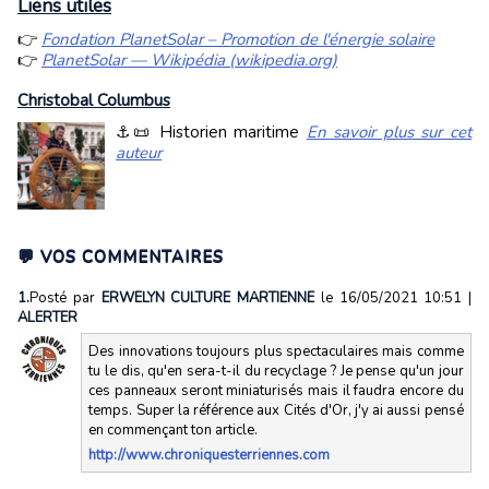
Liens utiles
👉
Fondation PlanetSolar – Promotion de l'énergie solaire
👉
PlanetSolar — Wikipédia (wikipedia.org)
Christobal Columbus
⚓📜 Historien maritime
En savoir plus sur cet
auteur
💬 VOS COMMENTAIRES
1.
Posté par
ERWELYN CULTURE MARTIENNE
le 16/05/2021 10:51
|
ALERTER
Des innovations toujours plus spectaculaires mais comme
tu le dis, qu'en sera-t-il du recyclage ? Je pense qu'un jour
ces panneaux seront miniaturisés mais il faudra encore du
temps. Super la référence aux Cités d'Or, j'y ai aussi pensé
en commençant ton article.
http://www.chroniquesterriennes.com