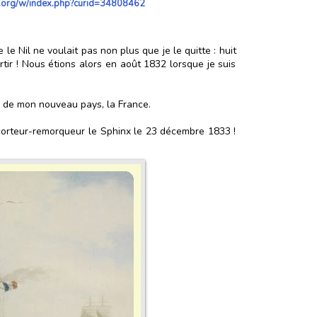
a.org/w/index.php?curid=34808462
le Nil ne voulait pas non plus que je le quitte : huit
tir ! Nous étions alors en août 1832 lorsque je suis
on de mon nouveau pays, la France.
scorteur-remorqueur le Sphinx le 23 décembre 1833 !