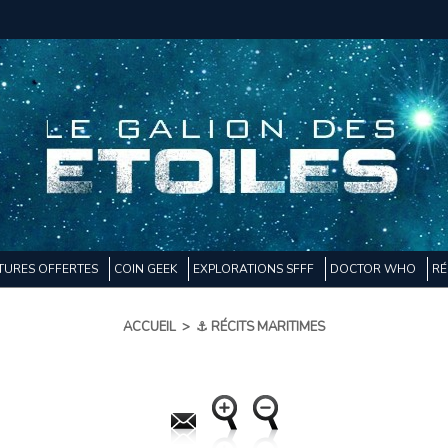
TURES OFFERTES
COIN GEEK
EXPLORATIONS SFFF
DOCTOR WHO
RÉ
ACCUEIL
>
⚓ RÉCITS MARITIMES