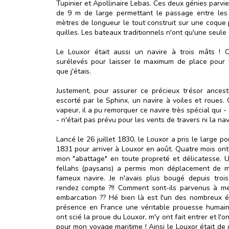
Tupinier et Apollinaire Lebas. Ces deux génies parvi
de 9 m de large permettant le passage entre les 
mètres de longueur le tout construit sur une coque 
quilles. Les bateaux traditionnels n'ont qu'une seule q
Le Louxor était aussi un navire à trois mâts ! C
surélevés pour laisser le maximum de place pour 
que j'étais.
Justement, pour assurer ce précieux trésor ancestr
escorté par le Sphinx, un navire à voiles et roues.
vapeur, il a pu remorquer ce navire très spécial qui -
- n'était pas prévu pour les vents de travers ni la nav
Lancé le 26 juillet 1830, le Louxor a pris le large p
1831 pour arriver à Louxor en août. Quatre mois ont
mon "abattage" en toute propreté et délicatesse. 
fellahs (paysans) a permis mon déplacement de 
fameux navire. Je n'avais plus bougé depuis trois
rendez compte ?!! Comment sont-ils parvenus à me
embarcation ?? Hé bien là est l'un des nombreux 
présence en France une véritable prouesse humaine
ont scié la proue du Louxor, m'y ont fait entrer et l'
pour mon voyage maritime ! Ainsi le Louxor était de 