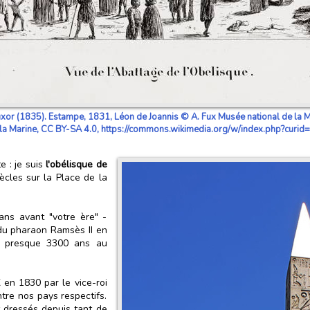
or (1835). Estampe, 1831, Léon de Joannis © A. Fux Musée national de la M
 la Marine, CC BY-SA 4.0, https://commons.wikimedia.org/w/index.php?cur
e : je suis
l'obélisque de
ècles sur la Place de la
ans avant "votre ère" -
e du pharaon Ramsès II en
it presque 3300 ans au
 en 1830 par le vice-roi
re nos pays respectifs.
t dressés depuis tant de