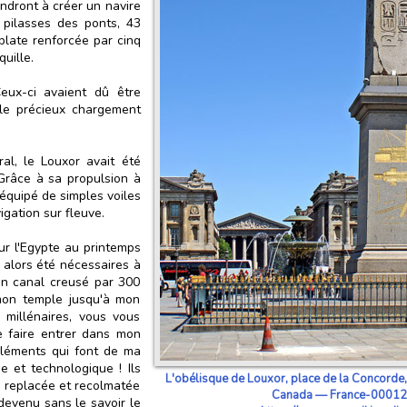
endront à créer un navire
pilasses des ponts, 43
plate renforcée par cinq
uille.
eux-ci avaient dû être
le précieux chargement
al, le Louxor avait été
 Grâce à sa propulsion à
 équipé de simples voiles
igation sur fleuve.
our l'Egypte au printemps
 alors été nécessaires à
Un canal creusé par 300
mon temple jusqu'à mon
 millénaires, vous vous
 faire entrer dans mon
éléments qui font de ma
 et technologique ! Ils
L'obélisque de Louxor, place de la Concorde, 
on replacée et recolmatée
Canada — France-000122 
devenu sans le savoir le