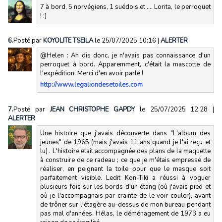
7 à bord, 5 norvégiens, 1 suédois et .... Lorita, le perroquet
! :)
6.
Posté par
KOYOLITE TSEILA
le 25/07/2025 10:16
|
ALERTER
@Helen : Ah dis donc, je n'avais pas connaissance d'un
perroquet à bord. Apparemment, c'était la mascotte de
l'expédition. Merci d'en avoir parlé !
http://www.legaliondesetoiles.com
7.
Posté par
JEAN CHRISTOPHE GAPDY
le 25/07/2025 12:28
|
ALERTER
Une histoire que j'avais découverte dans "L'album des
jeunes" de 1965 (mais j'avais 11 ans quand je l'ai reçu et
lu) . L'histoire était accompagnée des plans de la maquette
à construire de ce radeau ; ce que je m'étais empressé de
réaliser, en peignant la toile pour que le masque soit
parfaitement visible. Ledit Kon-Tiki a réussi à voguer
plusieurs fois sur les bords d'un étang (où j'avais pied et
où je l'accompagnais par crainte de le voir couler), avant
de trôner sur l'étagère au-dessus de mon bureau pendant
pas mal d'années. Hélas, le déménagement de 1973 a eu