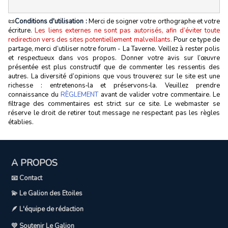
📜
Conditions d'utilisation :
Merci de soigner votre orthographe et votre
écriture.
Les liens externes ne sont pas autorisés, afin d’éviter toute
redirection vers des sites potentiellement malveillants.
Pour ce type de
partage, merci d’utiliser notre forum - La Taverne. Veillez à rester polis
et respectueux dans vos propos. Donner votre avis sur l’œuvre
présentée est plus constructif que de commenter les ressentis des
autres. La diversité d’opinions que vous trouverez sur le site est une
richesse : entretenons‑la et préservons‑la. Veuillez prendre
connaissance du
RÈGLEMENT
avant de valider votre commentaire. Le
filtrage des commentaires est strict sur ce site. Le webmaster se
réserve le droit de retirer tout message ne respectant pas les règles
établies.
A PROPOS
📧 Contact
💫 Le Galion des Etoiles
🪶 L'équipe de rédaction
💛 Soutenir Le Galion