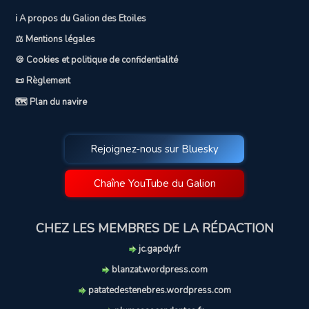
ℹ️ A propos du Galion des Etoiles
⚖️ Mentions légales
🍪 Cookies et politique de confidentialité
📜 Règlement
🗺️ Plan du navire
Rejoignez-nous sur Bluesky
Chaîne YouTube du Galion
CHEZ LES MEMBRES DE LA RÉDACTION
jc.gapdy.fr
blanzat.wordpress.com
patatedestenebres.wordpress.com