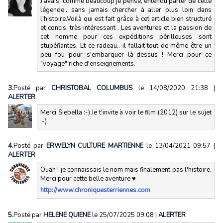
J'avais, comme beaucoup je pense, entendu parler de cette
légende.. sans jamais chercher à aller plus loin dans
l'histoire.Voilà qui est fait grâce à cet article bien structuré
et concis, très intéressant . Les aventures et la passion de
cet homme pour ces expéditions périlleuses sont
stupéfiantes. Et ce radeau.. il fallait tout de même être un
peu fou pour s'embarquer là-dessus ! Merci pour ce
"voyage" riche d'enseignements.
3.
Posté par
CHRISTOBAL COLUMBUS
le 14/08/2020 21:38
|
ALERTER
Merci Siebella :-) Je t'invite à voir le film (2012) sur le sujet
;-)
4.
Posté par
ERWELYN CULTURE MARTIENNE
le 13/04/2021 09:57
|
ALERTER
Ouah ! je connaissais le nom mais finalement pas l'histoire.
Merci pour cette belle aventure ♥
http://www.chroniquesterriennes.com
5.
Posté par
HELENE QUIENE
le 25/07/2025 09:08
|
ALERTER