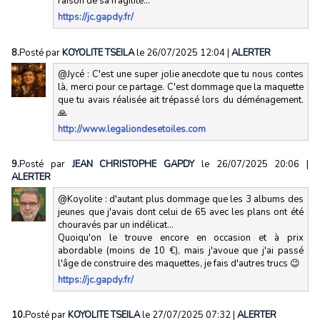
raison de sa fragilité...
https://jc.gapdy.fr/
8.
Posté par
KOYOLITE TSEILA
le 26/07/2025 12:04
|
ALERTER
@Jycé : C'est une super jolie anecdote que tu nous contes
là, merci pour ce partage. C'est dommage que la maquette
que tu avais réalisée ait trépassé lors du déménagement.
🙏
http://www.legaliondesetoiles.com
9.
Posté par
JEAN CHRISTOPHE GAPDY
le 26/07/2025 20:06
|
ALERTER
@Koyolite : d'autant plus dommage que les 3 albums des
jeunes que j'avais dont celui de 65 avec les plans ont été
chouravés par un indélicat...
Quoiqu'on le trouve encore en occasion et à prix
abordable (moins de 10 €), mais j'avoue que j'ai passé
l'âge de construire des maquettes, je fais d'autres trucs 😉
https://jc.gapdy.fr/
10.
Posté par
KOYOLITE TSEILA
le 27/07/2025 07:32
|
ALERTER