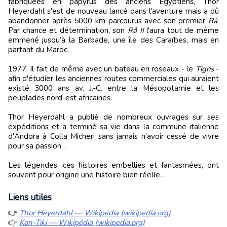
fabriquées en papyrus des anciens Égyptiens, Thor
Heyerdahl s'est de nouveau lancé dans l'aventure mais a dû
abandonner après 5000 km parcourus avec son premier
Râ
.
Par chance et détermination, son
Râ II
l'aura tout de même
emmené jusqu’à la Barbade, une île des Caraïbes, mais en
partant du Maroc.
1977. Il fait de même avec un bateau en roseaux - le
Tigris
-
afin d'étudier les anciennes routes commerciales qui auraient
existé 3000 ans av. J.-C. entre la Mésopotamie et les
peuplades nord-est africaines.
Thor Heyerdahl a publié de nombreux ouvrages sur ses
expéditions et a terminé sa vie dans la commune italienne
d'Andora à Colla Micheri sans jamais n’avoir cessé de vivre
pour sa passion…
Les légendes, ces histoires embellies et fantasmées, ont
souvent pour origine une histoire bien réelle…
Liens utiles
👉
Thor Heyerdahl — Wikipédia (wikipedia.org)
👉
Kon-Tiki — Wikipédia (wikipedia.org)