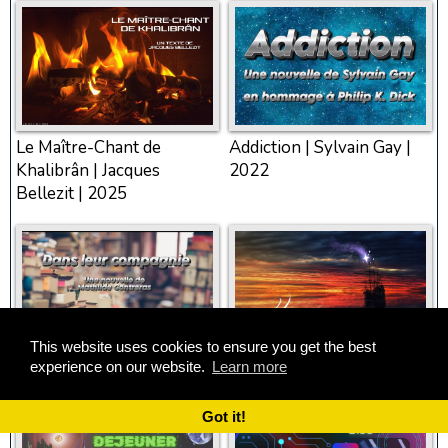
Le Maître-Chant de
Addiction | Sylvain Gay |
Khalibrân | Jacques
2022
Bellezit | 2025
This website uses cookies to ensure you get the best
experience on our website.
Learn more
Dans leur compagnie |
Vers notre refuge |
Mathilde Contreras | 2011
Siebella ChTh | 2024
Got it!