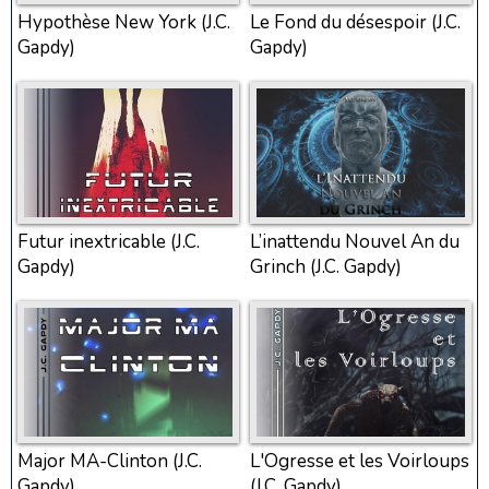
Hypothèse New York (J.C.
Le Fond du désespoir (J.C.
Gapdy)
Gapdy)
Futur inextricable (J.C.
L’inattendu Nouvel An du
Gapdy)
Grinch (J.C. Gapdy)
Major MA-Clinton (J.C.
L'Ogresse et les Voirloups
Gapdy)
(J.C. Gapdy)